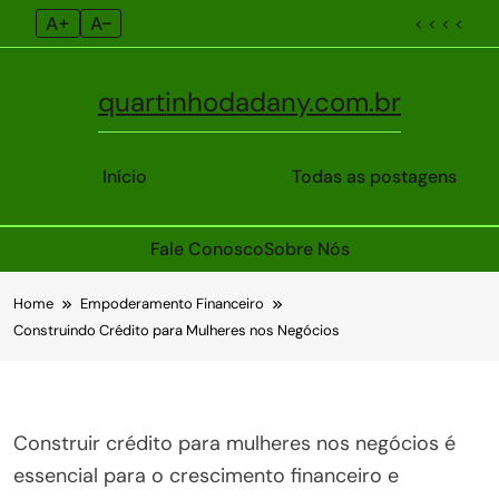
A+
A–
< < < <
quartinhodadany.com.br
Início
Todas as postagens
Fale Conosco
Sobre Nós
Skip
Home
Empoderamento Financeiro
to
Construindo Crédito para Mulheres nos Negócios
content
Construir crédito para mulheres nos negócios é
essencial para o crescimento financeiro e