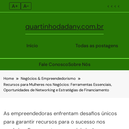
A+
A–
< < < <
quartinhodadany.com.br
Início
Todas as postagens
Fale Conosco
Sobre Nós
Skip
Home
Negócios & Empreendedorismo
to
Recursos para Mulheres nos Negócios: Ferramentas Essenciais,
content
Oportunidades de Networking e Estratégias de Financiamento
As empreendedoras enfrentam desafios únicos
para garantir recursos para o sucesso nos