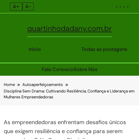
A+
A–
< < < <
quartinhodadany.com.br
Início
Todas as postagens
Fale Conosco
Sobre Nós
Skip
Home
Autoaperfeiçoamento
to
Disciplina Sem Drama: Cultivando Resiliência, Confiança e Liderança em
content
Mulheres Empreendedoras
As empreendedoras enfrentam desafios únicos
que exigem resiliência e confiança para serem