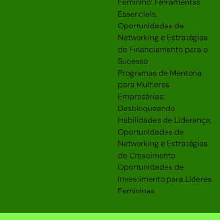
Feminino: Ferramentas
Essenciais,
Oportunidades de
Networking e Estratégias
de Financiamento para o
Sucesso
Programas de Mentoria
para Mulheres
Empresárias:
Desbloqueando
Habilidades de Liderança,
Oportunidades de
Networking e Estratégias
de Crescimento
Oportunidades de
Investimento para Líderes
Femininas