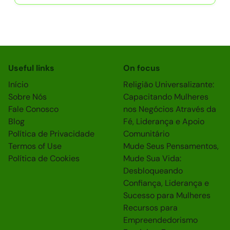
Useful links
On focus
Início
Religião Universalizante:
Sobre Nós
Capacitando Mulheres
Fale Conosco
nos Negócios Através da
Blog
Fé, Liderança e Apoio
Política de Privacidade
Comunitário
Termos of Use
Mude Seus Pensamentos,
Política de Cookies
Mude Sua Vida:
Desbloqueando
Confiança, Liderança e
Sucesso para Mulheres
Recursos para
Empreendedorismo