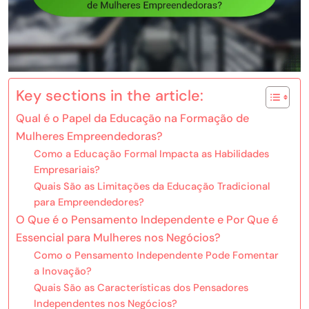
Key sections in the article:
Qual é o Papel da Educação na Formação de
Mulheres Empreendedoras?
Como a Educação Formal Impacta as Habilidades
Empresariais?
Quais São as Limitações da Educação Tradicional
para Empreendedores?
O Que é o Pensamento Independente e Por Que é
Essencial para Mulheres nos Negócios?
Como o Pensamento Independente Pode Fomentar
a Inovação?
Quais São as Características dos Pensadores
Independentes nos Negócios?