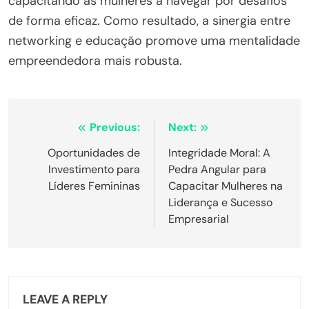
capacitando as mulheres a navegar por desafios
de forma eficaz. Como resultado, a sinergia entre
networking e educação promove uma mentalidade
empreendedora mais robusta.
Post
Previous:
Next:
navigation
Oportunidades de
Integridade Moral: A
Investimento para
Pedra Angular para
Líderes Femininas
Capacitar Mulheres na
Liderança e Sucesso
Empresarial
LEAVE A REPLY